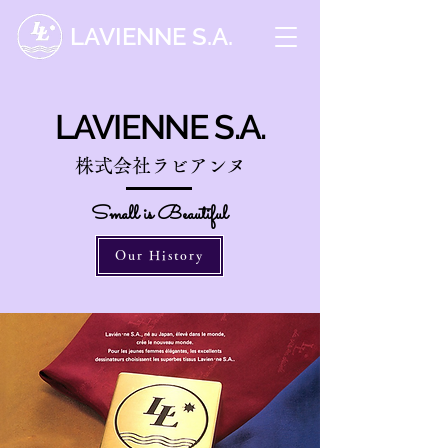
LAVIENNE S.A.
LAVIENNE S.A.
株式会社ラビアンヌ
​Small is Beautiful
Our History