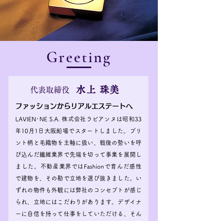
Greeting
水上 珠美
代表取締役
​ファッションからリアルエステートへ
LAVIEN･NE S.A. 株式会社ラビアンヌは昭和33
年10月1日大阪船場でスタートしました。プリ
ント柄と毛織物を主軸に扱い、戦後の勢いを呼
び込んだ繊維業界で先端を切って事業を展開し
ました。不動産業界ではFashionで育んだ感性
で建物を、その勘で立地を選び抜きました。い
ずれの物件も外観には弊社のコンセプトが感じ
られ、立地にはこだわりがあります。デザイナ
ーに自信を持って仕事をしていただける、そん