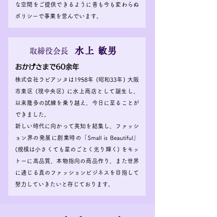
な空間をご提供できるように昔も今も変わらぬ
ポリシーで事業を営んでいます。
水上 敏男
取締役会長
​おかげさまで60余年
株式会社ラビアンヌは1958年 (昭和33年) 大阪
市東区 (現中央区) に水上商店として誕生し、
以来幾多の試練を乗り越え、今日に至ることが
できました。
新しい時代に向かって英知を結集し、ファッシ
ョン界の発展に創業時の「Small is Beautiful」
(規模は小さくても星のごとく光り輝く) をモッ
トーに高品質、本物指向の商品作り、また世界
に通じる真のファッションビジネスを目指して
努力していきたいと存じております。