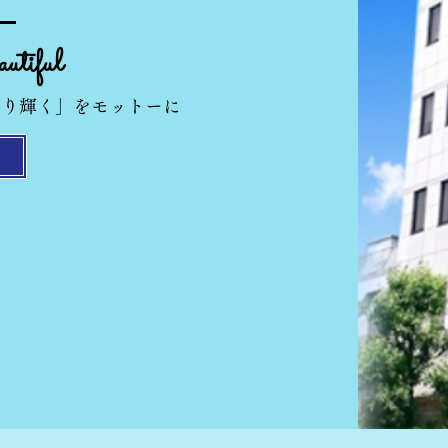
utiful
光り輝く」をモットーに
報