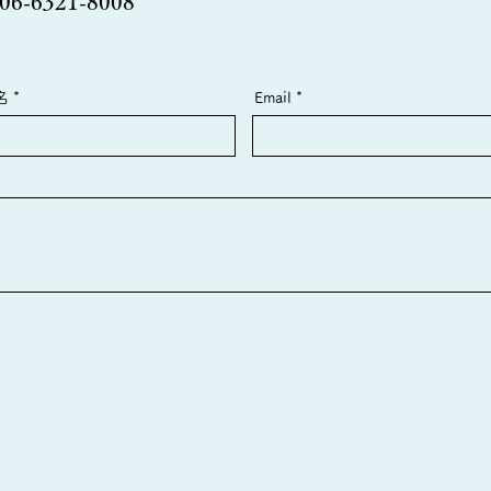
06-6321-8008
名
Email