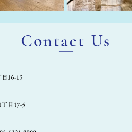
Contact Us
16-15
目17-5