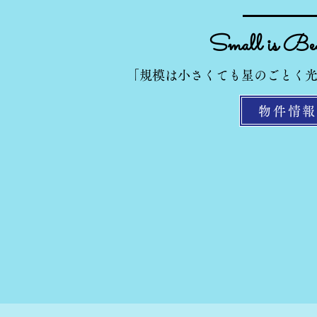
​Small is Bea
「規模は小さくても星のごとく
物件情