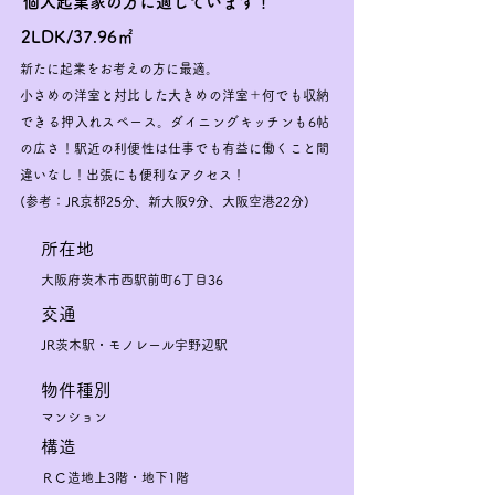
​個人起業家の方に適しています！
2LDK/37.96㎡
新たに起業をお考えの方に最適。
小さめの洋室と対比した大きめの洋室＋何でも収納
できる押入れスペース。ダイニングキッチンも6帖
の広さ！駅近の利便性は仕事でも有益に働くこと間
違いなし！出張にも便利なアクセス！
(参考：JR京都25分、新大阪9分、大阪空港22分)
​所在地
大阪府茨木市西駅前町6丁目36
交通
JR茨木駅・
モノレール宇野辺駅
物件種別
マンション
構造
ＲＣ造地上3階・地下1階