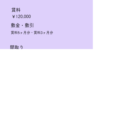
賃料
￥120,000
敷金・敷引
賃料5ヶ月分・賃料3ヶ月分
間取り
2LDK
専有面積
間取りをCheck
37.96㎡
​共益費
￥15,000
​駐輪場
￥1,650/自転車・￥2,750/バイク
​募集状況