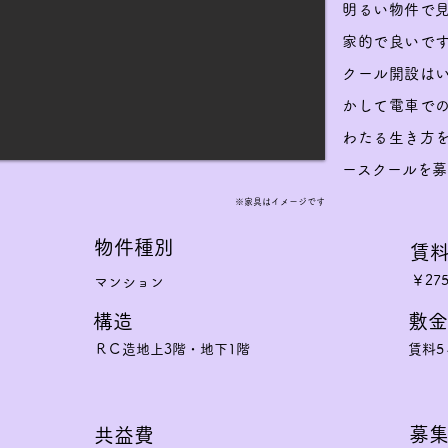
明るい物件で
家的で良いで
クール開設は
かして電車で
わたる生き方
ースクールを募
※家具はイメージです
物件種別
賃
￥275
マンション
構造
敷金
ＲＣ造地上3階・地下1階
賃料5
​募
​共益費