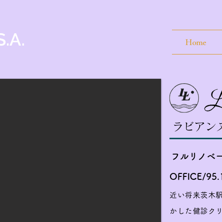
.A.
Home
ラビアン
フルリノベ
OFFICE/95
近い将来茨木
かした健診ク