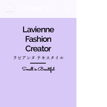
LAVIENNE S.A.
Lavienne
Fashion
Creator
ラビアンヌ テキスタイル
​Small is Beautiful