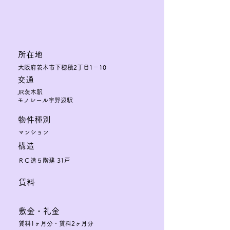
​所在地
大阪府茨木市下穂積2丁目1－10
交通
JR茨木駅
モノレール宇野辺駅
物件種別
マンション
構造
ＲＣ造５階建 31戸
賃料
敷金・礼金
賃料1ヶ月分・賃料2ヶ月分