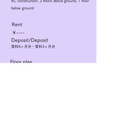
RC construction, 3 floors above ground, 1 floor
below ground
Rent
￥----
Deposit/Deposit
賃料5ヶ月分・賃料3ヶ月分
Floor plan
2LDK
Exclusive area
Check the floor plan
37.96㎡
​common service fee
￥15,000
​Bicycle parking lot
￥1,650/自転車・￥2,750/バイク