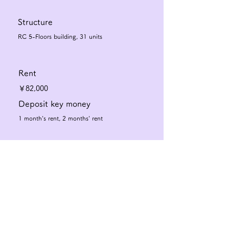
Structure
RC 5-Floors building, 31 units
Rent
￥82,000
Deposit key money
1 month's rent, 2 months' rent
Floor plan
2DK
Exclusive area
Check the floor plan
46.98㎡
Management fee