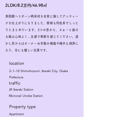
2LDK/8.2万円/46.98㎡
英国調ヘリボーン柄床材を全室に施してアンティー
クな仕上がりになりました。壁紙も同色系でしっと
りとまとめています。3つの窓から、さぁ～と抜け
る風は心地よく…五感で季節を感じてください。透
かし窓からはオーナーお手製の植栽や植木も視界に
入り、目にも優しい光景です。
​location
2-1-10 Shimohozumi, Ibaraki City, Osaka
Prefecture
traffic
JR Ibaraki Station
Monorail Unobe Station
Property type
Apartment