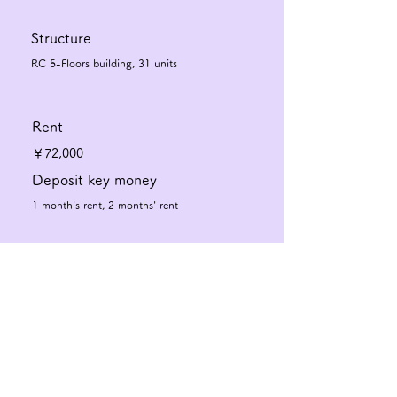
Structure
RC 5-Floors building, 31 units
Rent
￥72,000
Deposit key money
1 month's rent, 2 months' rent
Floor plan
2LDK
Exclusive area
Check the floor plan
46.98㎡
Management fee