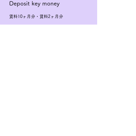
Deposit key money
賃料10ヶ月分・賃料2ヶ月分
Floor plan
オフィス
Exclusive area
85.17㎡
management fee
22,000円
​Bicycle parking lot
none
​recruitment status